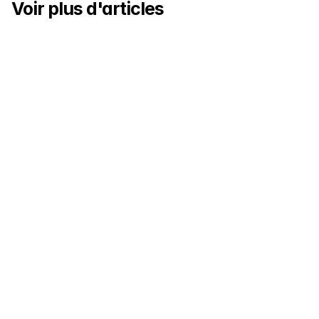
Voir plus d'articles
10 tips pour recruter en urgence dans la restauration
Vous devez recruter en urgence dans la restauration ? 
Découvrez 10 astuces pour trouver la perle rare en un temps 