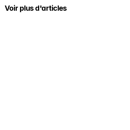
Voir plus d'articles
Comment Playstation a-t-il réussi à déployer le staff 