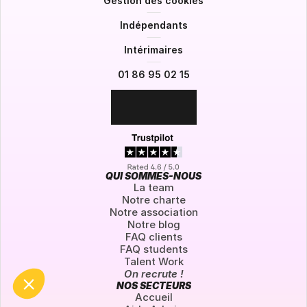
Gestion des cookies
Indépendants
Intérimaires
01 86 95 02 15
Gestion des cookies
QUI SOMMES-NOUS
La team
Êtes-vous d’accord pour que l’on utilise des cookies de navigation ?
Notre charte
Notre association
Pour modifier vos préférences par la suite, cliquez sur le lien
Notre blog
'Préférences de cookies' situé dans le pied de page.
FAQ clients
FAQ students
Lire la politique de confidentialité
Talent Work
Consentements certifiés par
On recrute !
NOS SECTEURS
Non merci
Je choisis
OK pour moi
Accueil