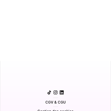
Une première estimation
Suivez-nous !
CGV & CGU