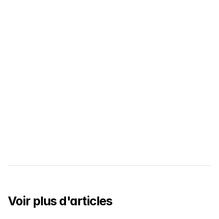
Qu'est-ce que Student Pop ?
Student Pop vous permet de confier 
vos missions à des étudiants 
selectionnés, briefés et toujours 
motivés.
Découvrir Student Pop
Découvrir Student Pop
Je suis étudiant
Voir plus d'articles